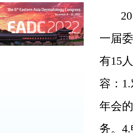
20
一届
有15
容：1
年会的
务。4